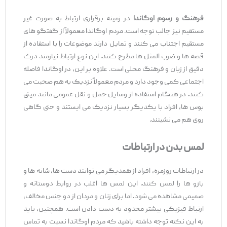
فرهنگ و رسوم اوگاندا
در زمینه برقراری ارتباط به ‌صورت غیر
مستقیم نیز جالب توجه است. مردم اوگاندا معمولاً از گفتگو های
مستقیم اجتناب می ‌کنند و تمایل دارند موضوعات را با استفاده از
قصه ‌ها و ضرب ‌المثل ‌ها مطرح کنند. این نوع ارتباط نیازمند درک
دقیق از زبان و فرهنگ محلی است. علاوه بر این، در اوگاندا فاصله
اجتماعی کمی وجود دارد و مردم معمولاً نزدیک به هم صحبت می‌
کنند. در هنگام استفاده از وسایل حمل ‌و نقل عمومی مانند مینی
‌بوس ‌ها، افراد با یکدیگر بسیار نزدیک می ‌ایستند و حتی گاهی
روی هم می ‌نشینند.
لمس بدن در ارتباطات
در ارتباطات روزمره، افراد از همدیگر می ‌توانند دست‌ ها، شانه ‌ها و
بازو ها را لمس کنند. این لمس ‌ها اغلب در روابط دوستانه و
صمیمی مشاهده می ‌شود. اما برای زنان و مردان از دو جنس مخالف،
ارتباط فیزیکی بیشتر محدود به دست دادن است. همچنین، باید
به این نکته توجه داشته باشید که مردم اوگاندا نسبت به تماس