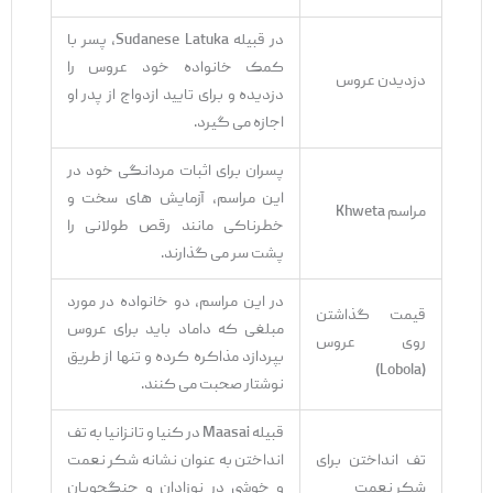
در قبیله Sudanese Latuka، پسر با
کمک خانواده خود عروس را
دزدیدن عروس
دزدیده و برای تایید ازدواج از پدر او
اجازه می ‌گیرد.
پسران برای اثبات مردانگی خود در
این مراسم، آزمایش‌ های سخت و
مراسم Khweta
خطرناکی مانند رقص طولانی را
پشت سر می ‌گذارند.
در این مراسم، دو خانواده در مورد
قیمت گذاشتن
مبلغی که داماد باید برای عروس
روی عروس
بپردازد مذاکره کرده و تنها از طریق
(Lobola)
نوشتار صحبت می ‌کنند.
قبیله Maasai در کنیا و تانزانیا به تف
تف انداختن برای
انداختن به عنوان نشانه شکر نعمت
شکر نعمت
و خوشی در نوزادان و جنگجویان