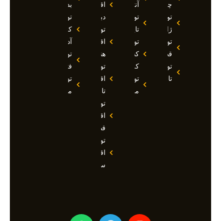
چین
آنتالیا
اقساطی
بدروم
تور
تور
دبی
تور
ژاپن
تایلند
تور
کوش
تور
تور
اقساطی
آداسی
قطر
کشتی
هند
تور
تور
کروز
تور
فتحیه
تاجیکستان
تور
اقساطی
تور
مالدیو
تاجیکستان
مالزی
تور
اقساطی
قطر
تور
اقساطی
سوچی
W
T
I