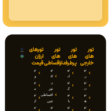
تور
تور
تور
تورهای
های
های
های
ارزان
خارجی
پرطرفدار
اقساطی
قیمت
تور
تور
تور
تور
روسیه
استانبول
اقساطی
وان
تور
تور
روسیه
تور
دبی
کیش
تور
مارماریس
تور
تور
اقساطی
تور
هند
بالی
چین
ازمیر
تور
تور
تور
تور