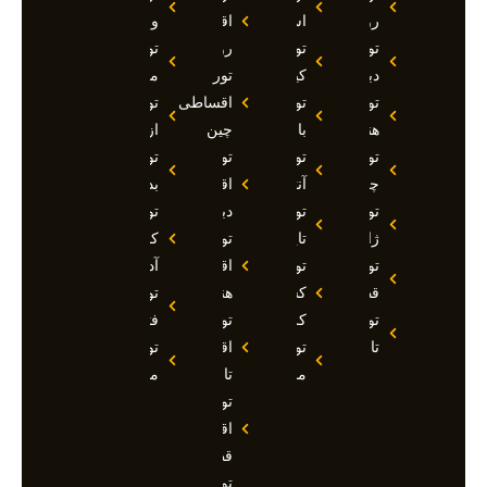
روسیه
استانبول
اقساطی
وان
تور
تور
روسیه
تور
دبی
کیش
تور
مارماریس
تور
تور
اقساطی
تور
هند
بالی
چین
ازمیر
تور
تور
تور
تور
چین
آنتالیا
اقساطی
بدروم
تور
تور
دبی
تور
ژاپن
تایلند
تور
کوش
تور
تور
اقساطی
آداسی
قطر
کشتی
هند
تور
تور
کروز
تور
فتحیه
تاجیکستان
تور
اقساطی
تور
مالدیو
تاجیکستان
مالزی
تور
اقساطی
قطر
تور