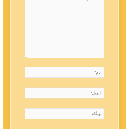
بنویسید…
نام*
ایمیل*
وبگاه