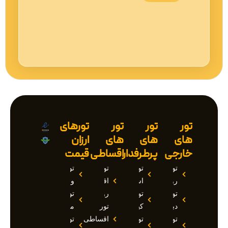
تور
تور
تور
تورهای
های
های
های
ارزان
خارجی
پرطرفدار
اقساطی
قیمت
تور
تور
تور
تور
روسیه
استانبول
اقساطی
وان
تور
تور
روسیه
تور
دبی
کیش
تور
مارماریس
تور
تور
اقساطی
تور