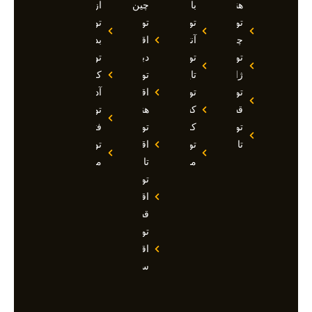
هند
بالی
چین
ازمیر
تور
تور
تور
تور
چین
آنتالیا
اقساطی
بدروم
تور
تور
دبی
تور
ژاپن
تایلند
تور
کوش
تور
تور
اقساطی
آداسی
قطر
کشتی
هند
تور
تور
کروز
تور
فتحیه
تاجیکستان
تور
اقساطی
تور
مالدیو
تاجیکستان
مالزی
تور
اقساطی
قطر
تور
اقساطی
سوچی