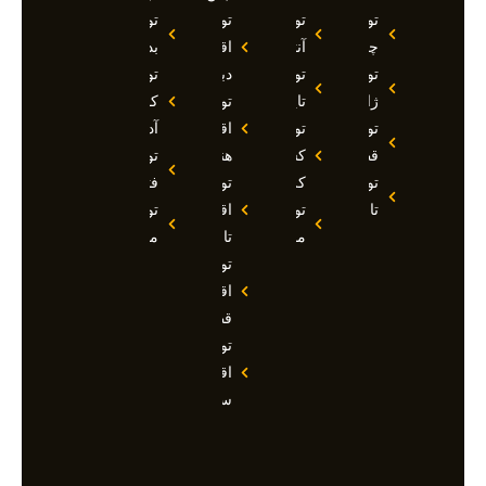
تور
تور
تور
تور
چین
آنتالیا
اقساطی
بدروم
تور
تور
دبی
تور
ژاپن
تایلند
تور
کوش
تور
تور
اقساطی
آداسی
قطر
کشتی
هند
تور
تور
کروز
تور
فتحیه
تاجیکستان
تور
اقساطی
تور
مالدیو
تاجیکستان
مالزی
تور
اقساطی
قطر
تور
اقساطی
سوچی