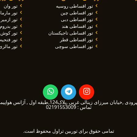
تور اقساطی روسیه
تور وان
تور اقساطی چین
تور مارم
تور اقساطی دبی
تور ازمیر
تور اقساطی هند
تور بدروم
تور اقساطی تاجیکستان
تور کوش 
تور اقساطی قطر
تور فتحیه
تور اقساطی سوچی
تور مالزی
W
T
I
h
e
n
a
l
s
یرزای زینالی غربی ,پلاک124,طبقه اول , آژانس هواپیمایی توربین تراول1
تماس : 02191553009
t
e
t
s
g
a
a
r
g
تمامی حقوق برای توربین تراول محفوظ است.
p
a
r