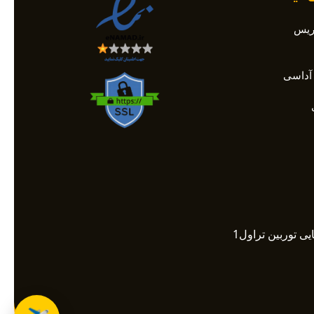
اریس
آداسی
✈