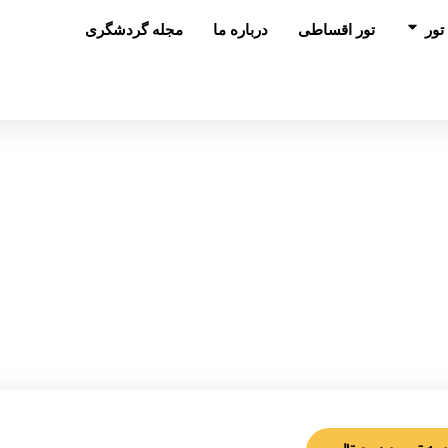
باز کردن در تور
تور
تور اقساطی
درباره ما
مجله گردشگری
توربین تراول