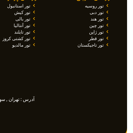
تور روسیه
تور استانبول
تور دبی
تور کیش
تور هند
تور بالی
تور چین
تور آنتالیا
تور ژاپن
تور تایلند
تور قطر
تور کشتی کروز
تور تاجیکستان
تور مالدیو
آدرس : تهران , سهرودی ,خیابان م