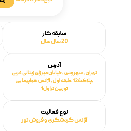
تاریخ انتشار :
15 آذر 1404
رفتن
سابقه کار
20 سال سال
آدرس
تهران , سهرودی ,خیابان میرزای زینالی غربی
,پلاک124,طبقه اول , آژانس هواپیمایی
توربین تراول1
نوع فعالیت
آژانس گردشگری و فروش تور