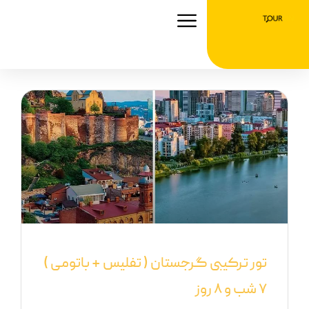
رش
ه
حتوا
تور ترکیبی گرجستان ( تفلیس + باتومی )
۷ شب و ۸ روز