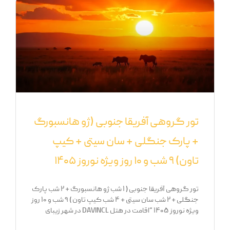
تور گروهی آفریقا جنوبی (ژو هانسبورگ
+ پارک جنگلی + سان سیتی + کیپ
تاون) ۹ شب و ۱۰ روز ویژه نوروز ۱۴۰۵
تور گروهی آفریقا جنوبی ( ۱ شب ژو هانسبورگ + ۲ شب پارک
جنگلی + ۲ شب سان سیتی + ۴ شب کیپ تاون ) ۹ شب و ۱۰ روز
ویژه نوروز ۱۴۰۵ “اقامت در هتل DAVINCL در شهر زیبای