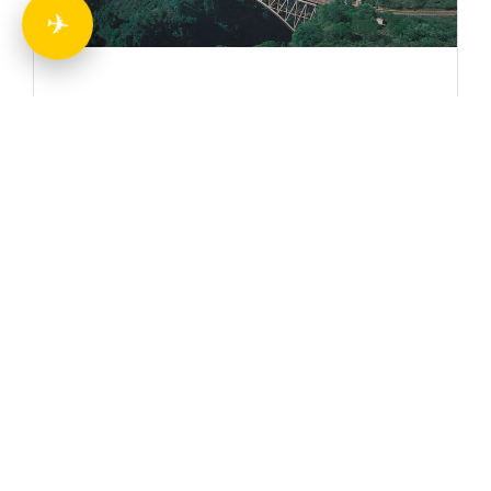
✈
تور گروهی آفریقا جنوبی ( ژو هانسبورگ
+ پارک جنگلی + سان سیتی + کیپ تاون
) ۹ شب و ۱۰ روز ویژه نوروز ۱۴۰۵
تور گروهی آفریقا جنوبی ( ۲ شب ژو هانسبورگ + ۱ شب پارک
جنگلی + ۲ شب سان سیتی + ۴ شب کیپ تاون ) ۹ شب و ۱۰ روز
ویژه نوروز ۱۴۰۵ “اقامت در هتل DAVINCL در شهر زیبای
ادامه مطلب »
۴ دی ۱۴۰۴
بدون دیدگاه