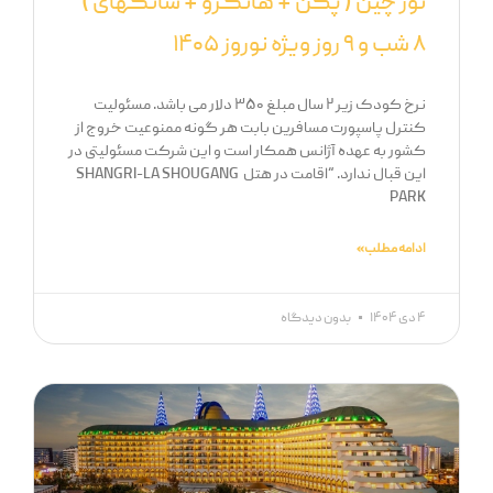
تور چین ( پکن + هانگژو + شانگهای )
۸ شب و ۹ روز ویژه نوروز ۱۴۰۵
نرخ کودک زیر ۲ سال مبلغ ۳۵۰ دلار می باشد. مسئولیت
کنترل پاسپورت مسافرین بابت هر گونه ممنوعیت خروج از
کشور به عهده آژانس همکار است و این شرکت مسئولیتی در
این قبال ندارد. “اقامت در هتل SHANGRI-LA SHOUGANG
PARK
ادامه مطلب »
۴ دی ۱۴۰۴
بدون دیدگاه