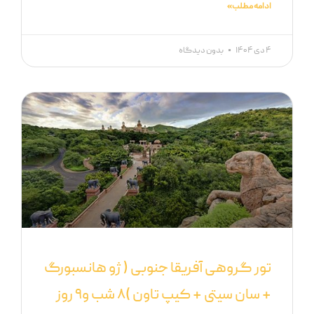
ادامه مطلب »
۴ دی ۱۴۰۴
بدون دیدگاه
تور گروهی آفریقا جنوبی ( ژو هانسبورگ
+ سان سیتی + کیپ تاون )۸ شب و۹ روز