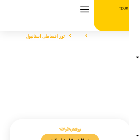
صفحه اصلی
تور
تور اقساطی استانبول
تور اقساطی استانبول
تاریخ انتشار :
14 آذر 1404