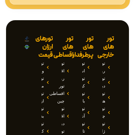
تور
تور
تور
تورهای
های
های
های
ارزان
خارجی
پرطرفدار
اقساطی
قیمت
تور
تور
تور
تور
روسیه
استانبول
اقساطی
وان
تور
تور
روسیه
تور
دبی
کیش
تور
مارماریس
تور
تور
اقساطی
تور
هند
بالی
چین
ازمیر
تور
تور
تور
تور
چین
آنتالیا
اقساطی
بدروم
تور
تور
دبی
تور
ژاپن
تایلند
تور
کوش