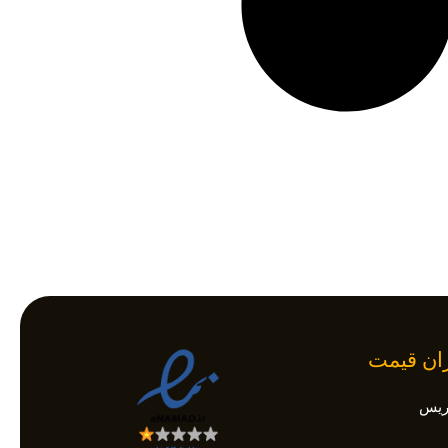
زان قیمت
اریس