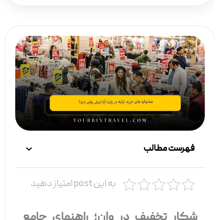
فهرست مطالب
به این post امتیاز دهید
شکار تخفیف‌ در وان؛ راهنمای جامع