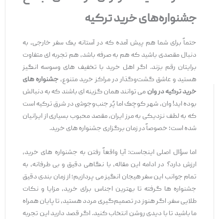
جشنواره‌های خرید ترکیه
حتماً برای شما هم پیش آمده که در آستانه یک سفر خارجی، به
دنبال مقصدی باشید که هم به صرفه باشد، هم تجربه ‌ای متفاوت
برایتان رقم بزند. اگر اهل خرید با تخفیف‌ های وسوسه ‌انگیز
هستید و عاشق گشت‌وگذار در مراکز خرید متنوع،
جشنواره ‌های
خرید ترکیه در وان
می‌ توانند همان گزینه‌ ای باشند که به دنبالش
بوده ‌اید! وان، شهر کوچک اما پُر جنب‌وجوشی در شرق ترکیه است
که به لطف نزدیکی به مرز ایران، مقصد محبوب بسیاری از ایرانیان
شده است؛ خصوصاً در زمان برگزاری جشنواره ‌های خرید.
اما سؤال اصلی اینجاست: آیا واقعاً
رفتن به جشنواره ‌های خرید،
ارزش دارد
؟
در ادامه این مقاله، با نگاهی دقیق و بی ‌طرفانه، به
تمام جوانب این سفر هیجان ‌انگیز می ‌پردازیم؛ از زمان‌ بندی دقیق
جشنواره‌ ها گرفته تا بهترین اجناس برای خرید، مزایا و نکات
طلایی سفر. اگر هنوز در تصمیم‌گیری مردد هستید، تا پایان همراه
ما باشید تا با دیدی روشن انتخاب کنید. اگر قصد دارید این تجربه