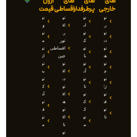
های
های
های
ارزان
خارجی
پرطرفدار
اقساطی
قیمت
تور
تور
تور
تور
روسیه
استانبول
اقساطی
وان
تور
تور
روسیه
تور
دبی
کیش
تور
مارماریس
تور
تور
اقساطی
تور
هند
بالی
چین
ازمیر
تور
تور
تور
تور
چین
آنتالیا
اقساطی
بدروم
تور
تور
دبی
تور
ژاپن
تایلند
تور
کوش
تور
تور
اقساطی
آداسی
قطر
کشتی
هند
تور
تور
کروز
تور
فتحیه
تاجیکستان
تور
اقساطی
تور
مالدیو
تاجیکستان
مالزی
تور