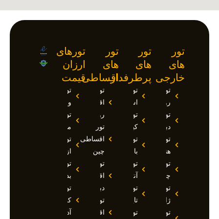
تور
تور
تور
تورهای
های
های
های
ارزان
خارجی
پرطرفدار
اقساطی
قیمت
تور
تور
تور
تور
روسیه
استانبول
اقساطی
وان
تور
تور
روسیه
تور
دبی
کیش
تور
مارماریس
تور
تور
اقساطی
تور
هند
بالی
چین
ازمیر
تور
تور
تور
تور
چین
آنتالیا
اقساطی
بدروم
تور
تور
دبی
تور
ژاپن
تایلند
تور
کوش
تور
تور
اقساطی
آداسی