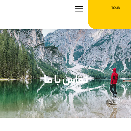
رش
ه
حتوا
تماس با ما