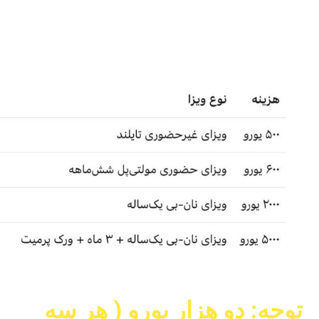
توحه: دو هزار یورو ( هر سه