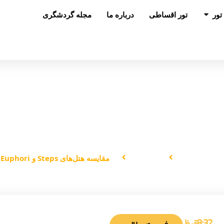
باز کردن در تور
تور
تور اقساطی
درباره ما
مجله گردشگری
مقایسه هتل‌های Steps و Euphori
صفحه اصلی
هتل‌ها
مقایسه هتل‌های Steps و Euphori