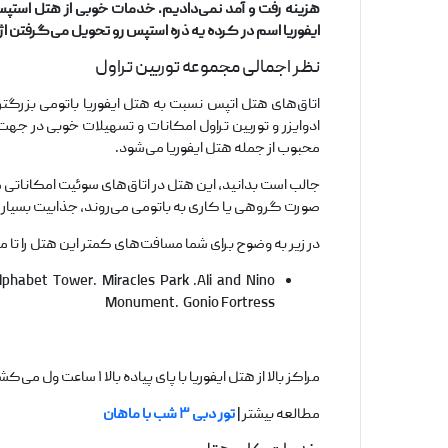
هزینه رفت و آمد نمی‌دادیم. خدمات خوبی از هتل استپس 
ایفوریا اسم در کرده یه ذره استپس رو تحویل می‌گرفتن اژا
نظر اجمالی مجموعه توربین تراول
اتاق‌های هتل اتپس نسبت به هتل ایفوریا باتومی بزرگ
ادوایزر و توربین تراول امکانات و تسهیلات خوبی در ج
محبوب از جمله هتل ایفوریا می‌شود.
جالب است بدانید، این هتل در اتاق‌های سوئیت امکاناتی م
صورت گروهی یا کاری به باتومی می‌روند، جذابیت بسیاری
در زیر به وضوح برای شما مسافت‌های کمتر این هتل را 
habet Tower. Miracles Park .Ali and Nino
Monument. Gonio Fortress
مراکز بالا از هتل ایفوریا با پای پیاده بالا ۱ ساعت ول می‌کشد در حالی که از هتل استپس نهایت با پای پیاده ۱۵ الی ۲۰ دقیقه فاصله داشته و می‌تواند برای شما صفر بهتری را به ارمغان بیاورد.
مطالعه بیشتر |
تور دبى ۳ شب با ماهان