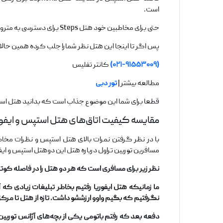
است.
حتی برای مخاطبین خود هتل Steps برای دسترسی به متروسیتی مال باتومی خدمات متفاوتی ارائه می‌دهد همین کافیست که شما جذب این هتل باشید.
پس اگر تا اینجا این هتل نظر شمارا جلب کرده همین حال
(۰۲۱-۹۱۵۵۳۰۰۹)
کانتر تفلیس
مطالعه بیشتر |
تور دبی
قطعا برای شما این موضوع جذاب است که بدانید هتل استپس
مقایسه کیفیت اتاق‌های هتل استپس و ایفور
با در نظر گرفتن نمرات بالای هتل استپس و نظرات مخا
مسافرین توربین تراول درباره هتل این دوهتل استپس و ایفور
نظر زیر برای مسافری است که هر دو هتل را در فاصله کوت
ما زمانیکه هتل ایفوریا رفتیم بخاطر تبلیغات زیادی 
نگرفتیم که بگیم واوو ارزششو داشت. تازه از هتل تا مرکز 
دفعه بعد که رفتم باتومی یکی از بچه‌های آژانس تورب