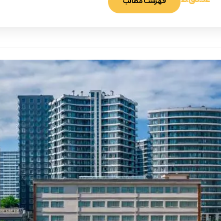
8:32 ق.ظ
فهرست مطالب