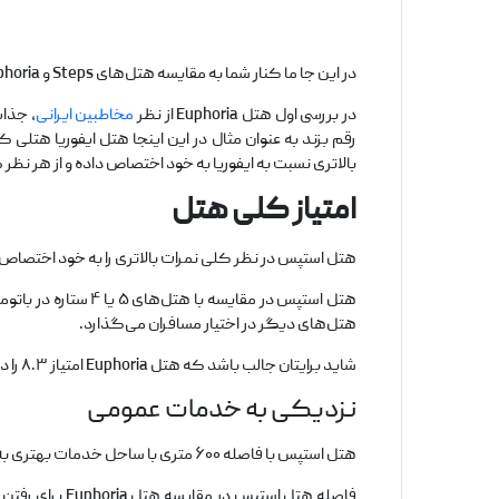
در این جا ما کنار شما به مقایسه هتل‌های Steps و Euphoria در نظر داریم. پس تا آخر مقاله همراه ما باشد.
در بررسی اول هتل Euphoria از نظر
مخاطبین ایرانی
، جذا
رقم بزند به عنوان مثال در این اینجا هتل ایفوریا هتلی ک
بالاتری نسبت به ایفوریا به خود اختصاص داده و از هر نظر 
امتیاز کلی هتل
هتل استپس در نظر کلی نمرات بالاتری را به خود اختصاص د
هتل استپس در مقای
هتل‌های دیگر در اختیار مسافران می‌گذارد.
شاید برایتان جالب باشد که هتل Euphoria امتیاز ۸.۳ را در بوکینگ به خود اختصاص و هتل Steps نمره ۹.۵ اختصاص داده است.
نزدیکی به خدمات عمومی
هتل استپس با فاصله ۶۰۰ متری با ساحل خدمات بهتری به مخاطبین در فاصله با هتل ایفوریا در اختیار مردم قرار می‌دهد.
فاصله هتل است