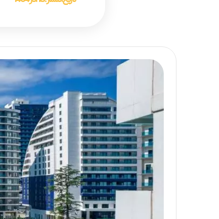
تاریخ انتشار :
18 آذر 1404